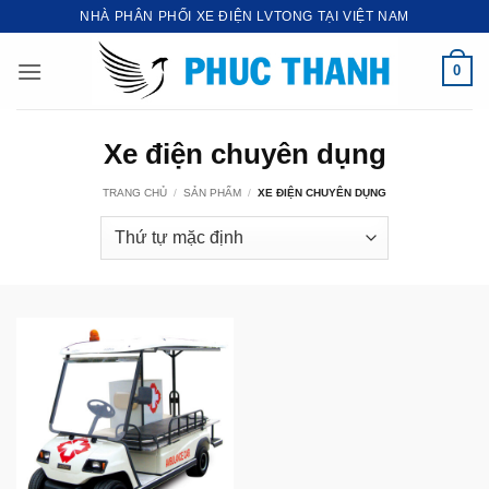
Bỏ
NHÀ PHÂN PHỐI XE ĐIỆN LVTONG TẠI VIỆT NAM
qua
nội
0
dung
Xe điện chuyên dụng
TRANG CHỦ
/
SẢN PHẨM
/
XE ĐIỆN CHUYÊN DỤNG