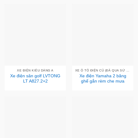
XE ĐIỆN KIỂU DÁNG A
XE Ô TÔ ĐIỆN CŨ (ĐÃ QUA SỬ DỤNG - MỚI 95%)
Xe điện sân golf LVTONG
Xe điện Yamaha 2 băng
LT A827.2+2
ghế gắn rèm che mưa