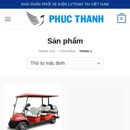
Bỏ
NHÀ PHÂN PHỐI XE ĐIỆN LVTONG TẠI VIỆT NAM
qua
nội
0
dung
Sản phẩm
TRANG CHỦ
/
SẢN PHẨM
/
TRANG 5