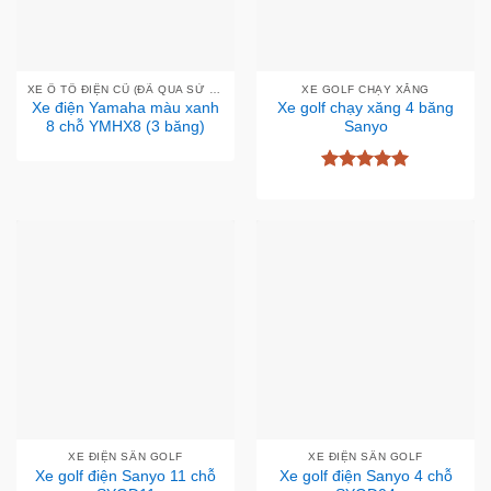
XE Ô TÔ ĐIỆN CŨ (ĐÃ QUA SỬ DỤNG - MỚI 95%)
XE GOLF CHẠY XĂNG
Xe điện Yamaha màu xanh
Xe golf chạy xăng 4 băng
8 chỗ YMHX8 (3 băng)
Sanyo
Được xếp
hạng
5
5
sao
XE ĐIỆN SÂN GOLF
XE ĐIỆN SÂN GOLF
Xe golf điện Sanyo 11 chỗ
Xe golf điện Sanyo 4 chỗ