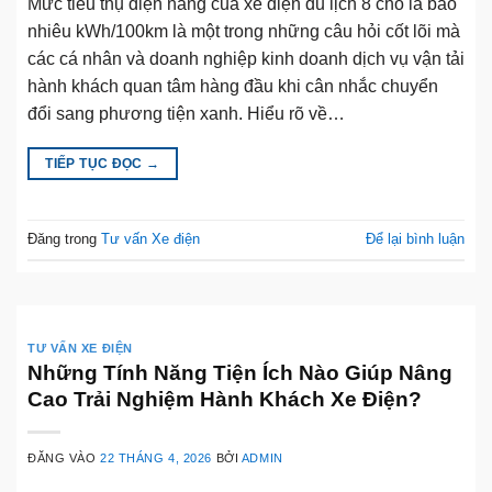
Mức tiêu thụ điện năng của xe điện du lịch 8 chỗ là bao
nhiêu kWh/100km là một trong những câu hỏi cốt lõi mà
các cá nhân và doanh nghiệp kinh doanh dịch vụ vận tải
hành khách quan tâm hàng đầu khi cân nhắc chuyển
đổi sang phương tiện xanh. Hiểu rõ về…
TIẾP TỤC ĐỌC
→
Đăng trong
Tư vấn Xe điện
Để lại bình luận
TƯ VẤN XE ĐIỆN
Những Tính Năng Tiện Ích Nào Giúp Nâng
Cao Trải Nghiệm Hành Khách Xe Điện?
ĐĂNG VÀO
22 THÁNG 4, 2026
BỞI
ADMIN