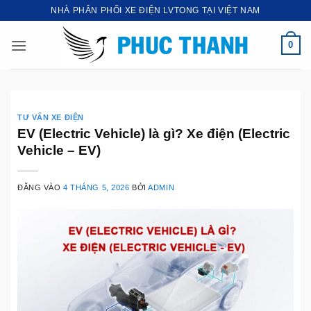
Bỏ
NHÀ PHÂN PHỐI XE ĐIỆN LVTONG TẠI VIỆT NAM
qua
nội
0
dung
TƯ VẤN XE ĐIỆN
EV (Electric Vehicle) là gì? Xe điện (Electric
Vehicle – EV)
ĐĂNG VÀO
4 THÁNG 5, 2026
BỞI
ADMIN