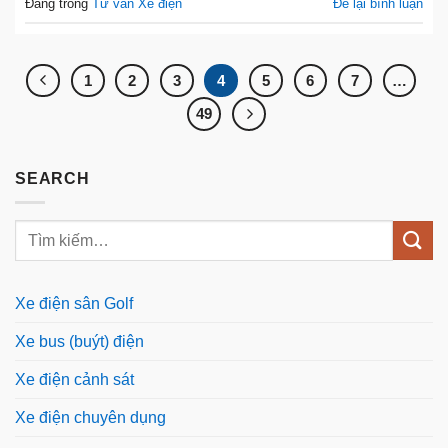
Đăng trong
Tư vấn Xe điện
Để lại bình luận
1
2
3
4
5
6
7
…
49
SEARCH
Xe điện sân Golf
Xe bus (buýt) điện
Xe điện cảnh sát
Xe điện chuyên dụng