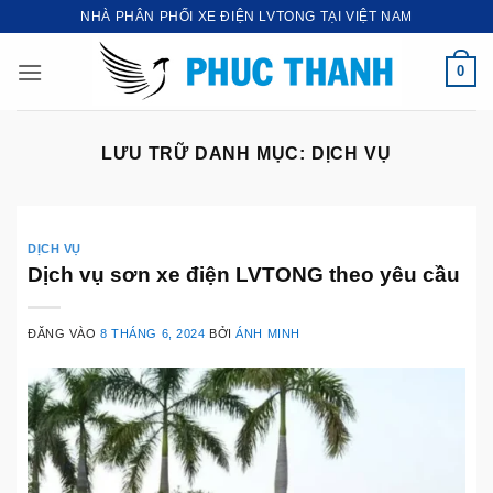
Bỏ
NHÀ PHÂN PHỐI XE ĐIỆN LVTONG TẠI VIỆT NAM
qua
nội
0
dung
LƯU TRỮ DANH MỤC:
DỊCH VỤ
DỊCH VỤ
Dịch vụ sơn xe điện LVTONG theo yêu cầu
ĐĂNG VÀO
8 THÁNG 6, 2024
BỞI
ÁNH MINH