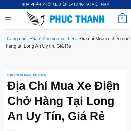
Bỏ
NHÀ PHÂN PHỐI XE ĐIỆN LVTONG TẠI VIỆT NAM
qua
nội
0
dung
Trang chủ
-
Địa điểm mua xe điện
-
Địa chỉ Mua xe điện chở
hàng tại Long An Uy tín, Giá Rẻ
ĐỊA ĐIỂM MUA XE ĐIỆN
Địa Chỉ Mua Xe Điện
Chở Hàng Tại Long
An Uy Tín, Giá Rẻ