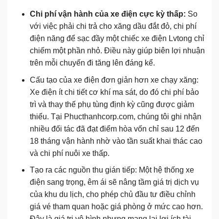
Chi phí vận hành của xe điện cực kỳ thấp:
So
với việc phải chi trả cho xăng dầu đắt đỏ, chi phí
điện năng để sạc đầy một chiếc xe điện Lvtong chỉ
chiếm một phần nhỏ. Điều này giúp biên lợi nhuận
trên mỗi chuyến đi tăng lên đáng kể.
Cấu tạo của xe điện đơn giản hơn xe chạy xăng:
Xe điện ít chi tiết cơ khí ma sát, do đó chi phí bảo
trì và thay thế phụ tùng định kỳ cũng được giảm
thiểu. Tại Phucthanhcorp.com, chúng tôi ghi nhận
nhiều đối tác đã đạt điểm hòa vốn chỉ sau 12 đến
18 tháng vận hành nhờ vào tần suất khai thác cao
và chi phí nuôi xe thấp.
Tạo ra các nguồn thu gián tiếp: Một hệ thống xe
điện sang trọng, êm ái sẽ nâng tầm giá trị dịch vụ
của khu du lịch, cho phép chủ đầu tư điều chỉnh
giá vé tham quan hoặc giá phòng ở mức cao hơn.
Đây là giá trị vô hình nhưng mang lại lợi ích tài