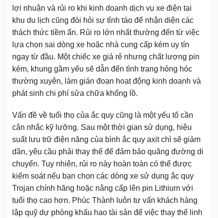
lợi nhuận và rủi ro khi kinh doanh dịch vụ xe điện tại
khu du lịch cũng đòi hỏi sự tỉnh táo để nhận diện các
thách thức tiềm ẩn. Rủi ro lớn nhất thường đến từ việc
lựa chọn sai dòng xe hoặc nhà cung cấp kém uy tín
ngay từ đầu. Một chiếc xe giá rẻ nhưng chất lượng pin
kém, khung gầm yếu sẽ dẫn đến tình trạng hỏng hóc
thường xuyên, làm gián đoạn hoạt động kinh doanh và
phát sinh chi phí sửa chữa khổng lồ.
Vấn đề về tuổi thọ của ắc quy cũng là một yếu tố cần
cân nhắc kỹ lưỡng. Sau một thời gian sử dụng, hiệu
suất lưu trữ điện năng của bình ắc quy axit chì sẽ giảm
dần, yêu cầu phải thay thế để đảm bảo quãng đường di
chuyển. Tuy nhiên, rủi ro này hoàn toàn có thể được
kiểm soát nếu bạn chọn các dòng xe sử dụng ắc quy
Trojan chính hãng hoặc nâng cấp lên pin Lithium với
tuổi thọ cao hơn. Phúc Thành luôn tư vấn khách hàng
lập quỹ dự phòng khấu hao tài sản để việc thay thế linh