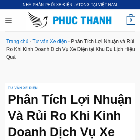
Bỏ
NHÀ PHÂN PHỐI XE ĐIỆN LVTONG TẠI VIỆT NAM
qua
nội
0
dung
Trang chủ
-
Tư vấn Xe điện
-
Phân Tích Lợi Nhuận và Rủi
Ro Khi Kinh Doanh Dịch Vụ Xe Điện tại Khu Du Lịch Hiệu
Quả
TƯ VẤN XE ĐIỆN
Phân Tích Lợi Nhuận
Và Rủi Ro Khi Kinh
Doanh Dịch Vụ Xe