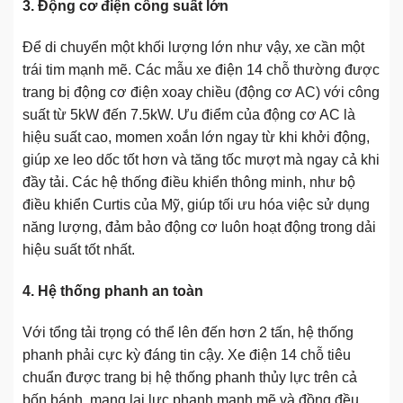
3. Động cơ điện công suất lớn
Để di chuyển một khối lượng lớn như vậy, xe cần một
trái tim mạnh mẽ. Các mẫu xe điện 14 chỗ thường được
trang bị động cơ điện xoay chiều (động cơ AC) với công
suất từ 5kW đến 7.5kW. Ưu điểm của động cơ AC là
hiệu suất cao, momen xoắn lớn ngay từ khi khởi động,
giúp xe leo dốc tốt hơn và tăng tốc mượt mà ngay cả khi
đầy tải. Các hệ thống điều khiển thông minh, như bộ
điều khiển Curtis của Mỹ, giúp tối ưu hóa việc sử dụng
năng lượng, đảm bảo động cơ luôn hoạt động trong dải
hiệu suất tốt nhất.
4. Hệ thống phanh an toàn
Với tổng tải trọng có thể lên đến hơn 2 tấn, hệ thống
phanh phải cực kỳ đáng tin cậy. Xe điện 14 chỗ tiêu
chuẩn được trang bị hệ thống phanh thủy lực trên cả
bốn bánh, mang lại lực phanh mạnh mẽ và đồng đều.