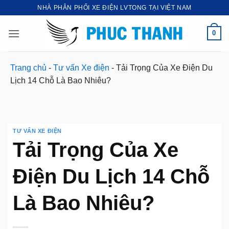
Bỏ
NHÀ PHÂN PHỐI XE ĐIỆN LVTONG TẠI VIỆT NAM
qua
nội
0
dung
Trang chủ
-
Tư vấn Xe điện
-
Tải Trọng Của Xe Điện Du
Lịch 14 Chỗ Là Bao Nhiêu?
TƯ VẤN XE ĐIỆN
Tải Trọng Của Xe
Điện Du Lịch 14 Chỗ
Là Bao Nhiêu?