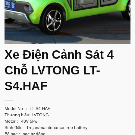
Xe Điện Cảnh Sát 4
Chỗ LVTONG LT-
S4.HAF
Model No.： LT-S4.HAF
Thương hiệu: LVTONG
Motor： 48V 5kw
Bình điện : Trojan/maintenance free battery
Bộ sạc： sạc tự động