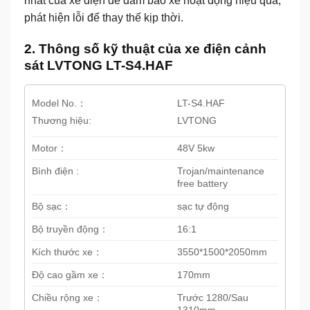
nhất của xe điện để đảm bảo xe hoạt động hiệu quả,
phát hiện lỗi để thay thế kịp thời.
2. Thông số kỹ thuật của xe điện cảnh
sát LVTONG LT-S4.HAF
Model No.：
LT-S4.HAF
Thương hiệu:
LVTONG
Motor：
48V 5kw
Bình điện :
Trojan/maintenance
free battery
Bộ sạc：
sạc tự động
Bộ truyền động：
16:1
Kích thước xe：
3550*1500*2050mm
Độ cao gầm xe：
170mm
Chiều rộng xe：
Trước 1280/Sau