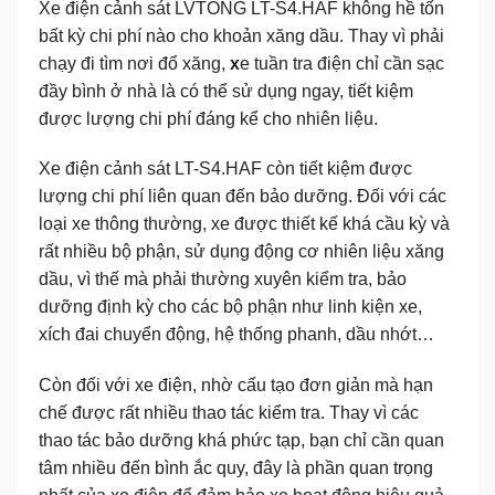
Xe điện cảnh sát LVTONG LT-S4.HAF
không hề tốn
bất kỳ chi phí nào cho khoản xăng dầu. Thay vì phải
chạy đi tìm nơi đổ xăng,
x
e tuần tra điện
chỉ cần sạc
đầy bình ở nhà là có thể sử dụng ngay, tiết kiệm
được lượng chi phí đáng kể cho nhiên liệu.
Xe điện cảnh sát LT-S4.HAF
còn tiết kiệm được
lượng chi phí liên quan đến bảo dưỡng. Đối với các
loại xe thông thường, xe được thiết kế khá cầu kỳ và
rất nhiều bộ phận, sử dụng động cơ nhiên liệu xăng
dầu, vì thế mà phải thường xuyên kiểm tra, bảo
dưỡng định kỳ cho các bộ phận như linh kiện xe,
xích đai chuyển động, hệ thống phanh, dầu nhớt…
Còn đối với xe điện, nhờ cấu tạo đơn giản mà hạn
chế được rất nhiều thao tác kiểm tra. Thay vì các
thao tác bảo dưỡng khá phức tạp, bạn chỉ cần quan
tâm nhiều đến bình ắc quy, đây là phần quan trọng