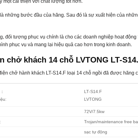
 một cải thiện với chất lượng tốt hơn.
là những bước đầu của hãng. Sau đó là sự xuất hiện của nhữ
g, đối tượng phục vụ chính là cho các doanh nghiệp hoạt động t
ình phục vụ và mang lại hiệu quả cao hơn trong kinh doanh.
iện chở khách 14 chỗ LVTONG LT-S14
 điện chở hành khách LT-S14.F loại 14 chỗ ngồi
đã được hãng c
.：
LT-S14.F
ệu:
LVTONG
72V/7.5kw
:
Trojan/maintenance free ba
sạc tự động