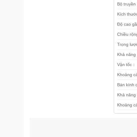
Bộ truyề
Kích thư
Độ cao g
Chiều rộ
Trọng lư
Khả năng
Vận tốc：
Khoảng c
Bán kính
Khả năng
Khoảng cá