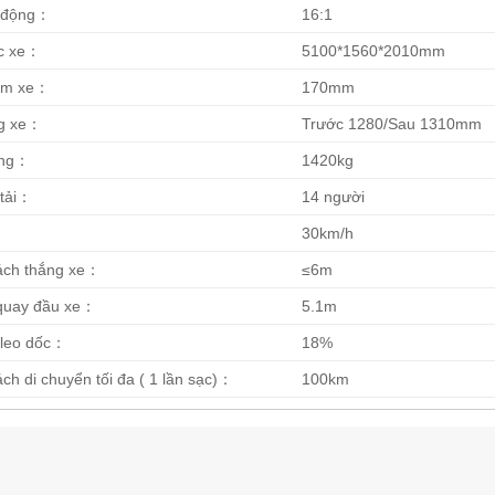
n động：
16:1
ớc xe：
5100*1560*2010mm
ầm xe：
170mm
ng xe：
Trước 1280/Sau 1310mm
ợng：
1420kg
 tải：
14 người
30km/h
ách thắng xe：
≤6m
 quay đầu xe：
5.1m
 leo dốc：
18%
ch di chuyển tối đa ( 1 lần sạc)：
100km