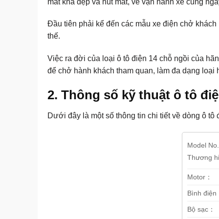
mắt khá đẹp và hút mắt, về vận hành xe cũng ngày
Đầu tiên phải kể đến các mẫu
xe điện chở khách
thế.
Việc ra đời của loại
ô tô điện 14 chỗ ngồi
của hãn
để chở hành khách tham quan, làm đa dạng loại h
2. Thông số kỹ thuật ô tô đ
Dưới đây là một số thông tin chi tiết về dòng
ô tô
Model No
Thương hi
Motor：
Bình điện 
Bộ sạc：