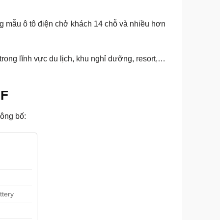
ng
mẫu ô tô điện chở khách 14 chỗ
và nhiều hơn
rong lĩnh vực du lịch, khu nghỉ dưỡng, resort,…
.F
ông bố:
ttery