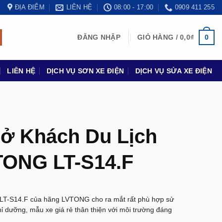
ĐỊA ĐIỂM
LIÊN HỆ
08:00 - 17:00
0909 411 255
0
ĐĂNG NHẬP
GIỎ HÀNG /
0,0
₫
LIÊN HỆ
DỊCH VỤ SƠN XE ĐIỆN
DỊCH VỤ SỬA XE ĐIỆN
hở Khách Du Lịch
TONG LT-S14.F
 LT-S14.F của hãng LVTONG cho ra mắt rất phù hợp sử
ghỉ dưỡng, mẫu xe giá rẻ thân thiện với môi trường đáng