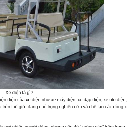
Xe điện là gì?
iện diện của xe điện như xe máy điện, xe đạp điện, xe oto điệ
 trên thế giới đang chú trọng nghiên cứu và chế tạo các dòng 
lạ với nhiều người dùng, nhưng vấn đề “xuống cấp” trầm trọng