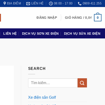
ĐỊA ĐIỂM
LIÊN HỆ
08:00 - 17:00
0909 411 255
0
ĐĂNG NHẬP
GIỎ HÀNG /
0,0
₫
LIÊN HỆ
DỊCH VỤ SƠN XE ĐIỆN
DỊCH VỤ SỬA XE ĐIỆN
SEARCH
Xe điện sân Golf