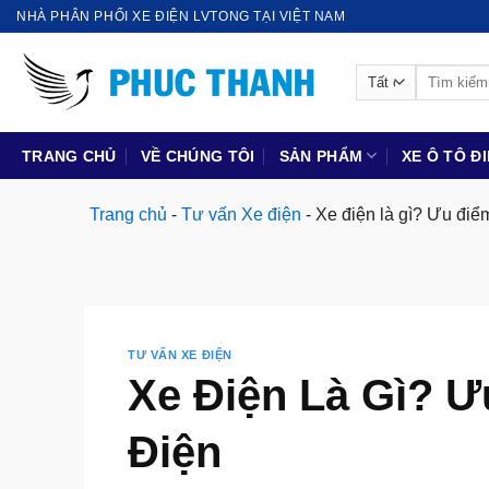
Bỏ
NHÀ PHÂN PHỐI XE ĐIỆN LVTONG TẠI VIỆT NAM
qua
nội
Tìm
dung
kiếm:
TRANG CHỦ
VỀ CHÚNG TÔI
SẢN PHẨM
XE Ô TÔ Đ
Trang chủ
-
Tư vấn Xe điện
-
Xe điện là gì? Ưu điể
TƯ VẤN XE ĐIỆN
Xe Điện Là Gì? Ư
Điện