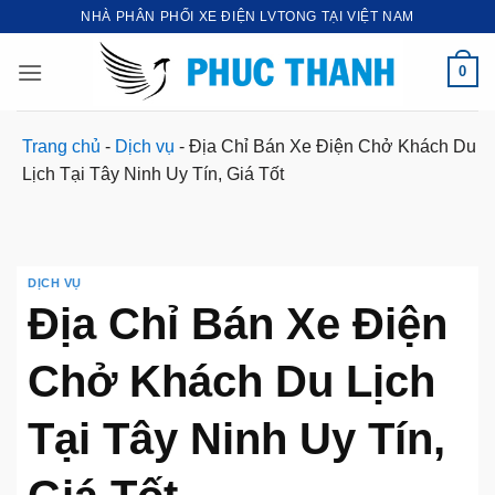
Bỏ
NHÀ PHÂN PHỐI XE ĐIỆN LVTONG TẠI VIỆT NAM
qua
nội
0
dung
Trang chủ
-
Dịch vụ
-
Địa Chỉ Bán Xe Điện Chở Khách Du
Lịch Tại Tây Ninh Uy Tín, Giá Tốt
DỊCH VỤ
Địa Chỉ Bán Xe Điện
Chở Khách Du Lịch
Tại Tây Ninh Uy Tín,