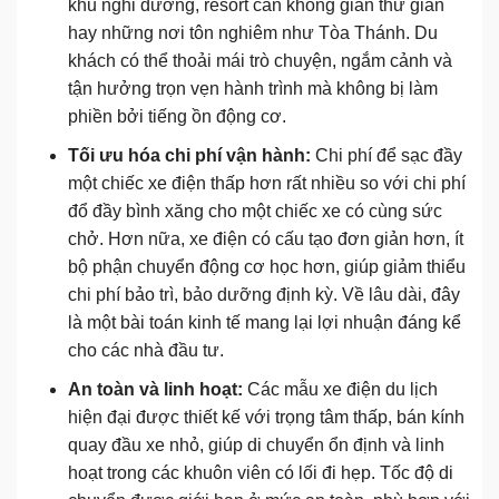
khu nghỉ dưỡng, resort cần không gian thư giãn
hay những nơi tôn nghiêm như Tòa Thánh. Du
khách có thể thoải mái trò chuyện, ngắm cảnh và
tận hưởng trọn vẹn hành trình mà không bị làm
phiền bởi tiếng ồn động cơ.
Tối ưu hóa chi phí vận hành:
Chi phí để sạc đầy
một chiếc xe điện thấp hơn rất nhiều so với chi phí
đổ đầy bình xăng cho một chiếc xe có cùng sức
chở. Hơn nữa, xe điện có cấu tạo đơn giản hơn, ít
bộ phận chuyển động cơ học hơn, giúp giảm thiểu
chi phí bảo trì, bảo dưỡng định kỳ. Về lâu dài, đây
là một bài toán kinh tế mang lại lợi nhuận đáng kể
cho các nhà đầu tư.
An toàn và linh hoạt:
Các mẫu xe điện du lịch
hiện đại được thiết kế với trọng tâm thấp, bán kính
quay đầu xe nhỏ, giúp di chuyển ổn định và linh
hoạt trong các khuôn viên có lối đi hẹp. Tốc độ di