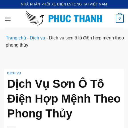
Bỏ
NHÀ PHÂN PHỐI XE ĐIỆN LVTONG TẠI VIỆT NAM
qua
nội
0
dung
Trang chủ
-
Dịch vụ
-
Dịch vụ sơn ô tô điện hợp mệnh theo
phong thủy
DỊCH VỤ
Dịch Vụ Sơn Ô Tô
Điện Hợp Mệnh Theo
Phong Thủy