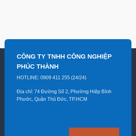
CÔNG TY TNHH CÔNG NGHIỆP
PHÚC THÀNH
HOTLINE: 0909 411 255 (24/24)
Địa chỉ: 74 Đường Số 2, Phường Hiệp Bình
Phước, Quận Thủ Đức, TP.HCM