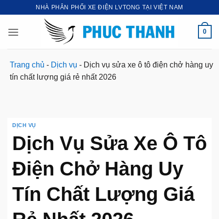
Bỏ
NHÀ PHÂN PHỐI XE ĐIỆN LVTONG TẠI VIỆT NAM
qua
nội
0
dung
Trang chủ
-
Dịch vụ
-
Dịch vụ sửa xe ô tô điện chở hàng uy
tín chất lượng giá rẻ nhất 2026
DỊCH VỤ
Dịch Vụ Sửa Xe Ô Tô
Điện Chở Hàng Uy
Tín Chất Lượng Giá