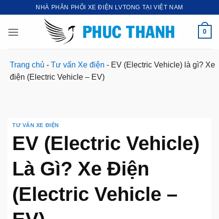
Bỏ
NHÀ PHÂN PHỐI XE ĐIỆN LVTONG TẠI VIỆT NAM
qua
nội
0
dung
Trang chủ
-
Tư vấn Xe điện
-
EV (Electric Vehicle) là gì? Xe
điện (Electric Vehicle – EV)
TƯ VẤN XE ĐIỆN
EV (Electric Vehicle)
Là Gì? Xe Điện
(Electric Vehicle –