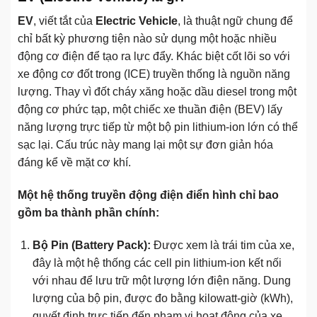
EV
, viết tắt của
Electric Vehicle
, là thuật ngữ chung để
chỉ bất kỳ phương tiện nào sử dụng một hoặc nhiều
động cơ điện để tạo ra lực đẩy. Khác biệt cốt lõi so với
xe động cơ đốt trong (ICE) truyền thống là nguồn năng
lượng. Thay vì đốt cháy xăng hoặc dầu diesel trong một
động cơ phức tạp, một chiếc xe thuần điện (BEV) lấy
năng lượng trực tiếp từ một bộ pin lithium-ion lớn có thể
sạc lại. Cấu trúc này mang lại một sự đơn giản hóa
đáng kể về mặt cơ khí.
Một hệ thống truyền động điện điển hình chỉ bao
gồm ba thành phần chính:
Bộ Pin (Battery Pack):
Được xem là trái tim của xe,
đây là một hệ thống các cell pin lithium-ion kết nối
với nhau để lưu trữ một lượng lớn điện năng. Dung
lượng của bộ pin, được đo bằng kilowatt-giờ (kWh),
quyết định trực tiếp đến phạm vi hoạt động của xe