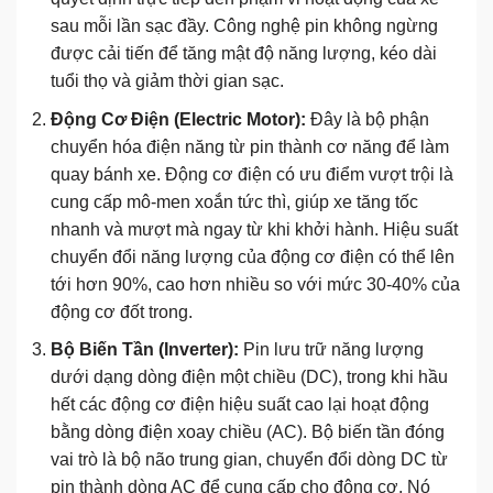
sau mỗi lần sạc đầy. Công nghệ pin không ngừng
được cải tiến để tăng mật độ năng lượng, kéo dài
tuổi thọ và giảm thời gian sạc.
Động Cơ Điện (Electric Motor):
Đây là bộ phận
chuyển hóa điện năng từ pin thành cơ năng để làm
quay bánh xe. Động cơ điện có ưu điểm vượt trội là
cung cấp mô-men xoắn tức thì, giúp xe tăng tốc
nhanh và mượt mà ngay từ khi khởi hành. Hiệu suất
chuyển đổi năng lượng của động cơ điện có thể lên
tới hơn 90%, cao hơn nhiều so với mức 30-40% của
động cơ đốt trong.
Bộ Biến Tần (Inverter):
Pin lưu trữ năng lượng
dưới dạng dòng điện một chiều (DC), trong khi hầu
hết các động cơ điện hiệu suất cao lại hoạt động
bằng dòng điện xoay chiều (AC). Bộ biến tần đóng
vai trò là bộ não trung gian, chuyển đổi dòng DC từ
pin thành dòng AC để cung cấp cho động cơ. Nó