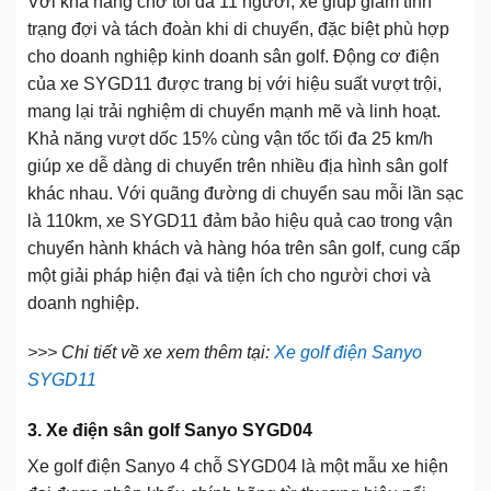
Với khả năng chở tối đa 11 người, xe giúp giảm tình
trạng đợi và tách đoàn khi di chuyển, đặc biệt phù hợp
cho doanh nghiệp kinh doanh sân golf. Động cơ điện
của xe SYGD11 được trang bị với hiệu suất vượt trội,
mang lại trải nghiệm di chuyển mạnh mẽ và linh hoạt.
Khả năng vượt dốc 15% cùng vận tốc tối đa 25 km/h
giúp xe dễ dàng di chuyển trên nhiều địa hình sân golf
khác nhau. Với quãng đường di chuyển sau mỗi lần sạc
là 110km, xe SYGD11 đảm bảo hiệu quả cao trong vận
chuyển hành khách và hàng hóa trên sân golf, cung cấp
một giải pháp hiện đại và tiện ích cho người chơi và
doanh nghiệp.
>>> Chi tiết về xe xem thêm tại:
Xe golf điện Sanyo
SYGD11
3. Xe điện sân golf Sanyo SYGD04
Xe golf điện Sanyo 4 chỗ SYGD04 là một mẫu xe hiện