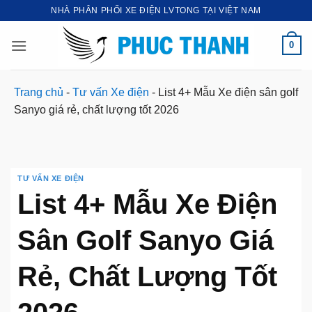
Bỏ
NHÀ PHÂN PHỐI XE ĐIỆN LVTONG TẠI VIỆT NAM
qua
nội
0
dung
Trang chủ
-
Tư vấn Xe điện
-
List 4+ Mẫu Xe điện sân golf
Sanyo giá rẻ, chất lượng tốt 2026
TƯ VẤN XE ĐIỆN
List 4+ Mẫu Xe Điện
Sân Golf Sanyo Giá
Rẻ, Chất Lượng Tốt