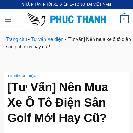
Bỏ
NHÀ PHÂN PHỐI XE ĐIỆN LVTONG TẠI VIỆT NAM
qua
nội
0
dung
Trang chủ
-
Tư vấn Xe điện
-
[Tư vấn] Nên mua xe ô tô điện
sân golf mới hay cũ?
TƯ VẤN XE ĐIỆN
[Tư Vấn] Nên Mua
Xe Ô Tô Điện Sân
Golf Mới Hay Cũ?