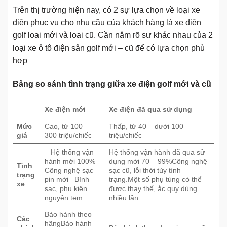
Trên thị trường hiện nay, có 2 sự lựa chọn về loại xe
điện phục vụ cho nhu cầu của khách hàng là xe điện
golf loại mới và loại cũ. Cần nắm rõ sự khác nhau của 2
loại xe ô tô điện sân golf mới – cũ để có lựa chọn phù
hợp
Bảng so sánh tình trạng giữa xe điện golf mới và cũ
Xe điện mới
Xe điện đã qua sử dụng
Mức
Cao, từ 100 –
Thấp, từ 40 – dưới 100
giá
300 triệu/chiếc
triệu/chiếc
_ Hệ thống vận
Hệ thống vận hành đã qua sử
hành mới 100%_
dụng mới 70 – 99%Công nghệ
Tình
Công nghệ sạc
sạc cũ, lỗi thời tùy tình
trạng
pin mới_ Bình
trạng.Một số phụ tùng có thể
xe
sạc, phụ kiện
được thay thế, ắc quy dùng
nguyên tem
nhiều lần
Bảo hành theo
Các
hãngBảo hành