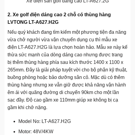
Xe điện sân golf dáng cao LT-A627.2G
2. Xe golf điện dáng cao 2 chỗ có thùng hàng
LVTONG LT-A627.H2G
Nếu quý khách đang tìm kiếm một phương tiện đa năng
vừa chở người vừa vận chuyển dụng cụ thì mẫu xe
điện LT-A627.H2G là lựa chọn hoàn hảo. Mẫu xe này kế
thừa sức mạnh của dòng dáng cao nhưng được trang
bị thêm thùng hàng phía sau kích thước 1400 x 1100 x
265mm. Đây là giải pháp tuyệt vời cho bộ phận kỹ thuật,
buồng phòng hoặc bảo dưỡng sân cỏ. Mặc dù có thêm
thùng hàng nhưng xe vẫn giữ được khả năng vận hành
êm ái với quãng đường di chuyển 90km cho một lần
sạc đầy. Độ cao gầm xe 110mm giúp xe không bị cạ
gầm khi chở nặng.
Model No: LT-A627.H2G
Motor: 48V/4KW