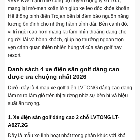
48V/4KW mạnh mẽ cùng bộ truyền động tỷ số 16:1,
mang lại mô-men xoắn lớn giúp xe leo dốc khỏe khoắn.
Hệ thống bình điện Trojan bền bỉ đảm bảo nguồn năng
lượng ổn định cho những hành trình dài. Bên cạnh đó,
vị trí ngồi cao hơn mang lại tầm nhìn thoáng đãng cho
người lái và hành khách, giúp họ thưởng ngoạn trọn
vẹn cảnh quan thiên nhiên hùng vĩ của sân golf hay
resort.
Danh sách 4 xe điện sân golf dáng cao
được ưa chuộng nhất 2026
Dưới đây là 4 mẫu xe golf điện LVTONG dáng cao đang
làm mưa làm gió trên thị trường nhờ sự bền bỉ và hiệu
suất ấn tượng.
1. Xe điện sân golf dáng cao 2 chỗ LVTONG LT-
A627.2G
Đây là mẫu xe linh hoạt nhất trong phân khúc với khả