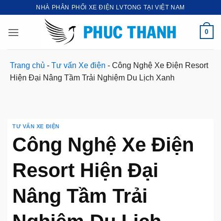
Bỏ
NHÀ PHÂN PHỐI XE ĐIỆN LVTONG TẠI VIỆT NAM
qua
nội
0
dung
Trang chủ
-
Tư vấn Xe điện
-
Công Nghệ Xe Điện Resort
Hiện Đại Nâng Tầm Trải Nghiệm Du Lịch Xanh
TƯ VẤN XE ĐIỆN
Công Nghệ Xe Điện
Resort Hiện Đại
Nâng Tầm Trải