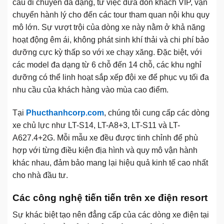
cầu di chuyển đa dạng, từ việc đưa đón khách VIP, vận
chuyển hành lý cho đến các tour tham quan nội khu quy
mô lớn. Sự vượt trội của dòng xe này nằm ở khả năng
hoạt động êm ái, không phát sinh khí thải và chi phí bảo
dưỡng cực kỳ thấp so với xe chạy xăng. Đặc biệt, với
các model đa dạng từ 6 chỗ đến 14 chỗ, các khu nghỉ
dưỡng có thể linh hoạt sắp xếp đội xe để phục vụ tối đa
nhu cầu của khách hàng vào mùa cao điểm.
Tại
Phucthanhcorp.com
, chúng tôi cung cấp các dòng
xe chủ lực như LT-S14, LT-A8+3, LT-S11 và LT-
A627.4+2G. Mỗi mẫu xe đều được tinh chỉnh để phù
hợp với từng điều kiện địa hình và quy mô vận hành
khác nhau, đảm bảo mang lại hiệu quả kinh tế cao nhất
cho nhà đầu tư.
Các công nghệ tiến tiến trên xe điện resort
Sự khác biệt tạo nên đẳng cấp của các dòng xe điện tại