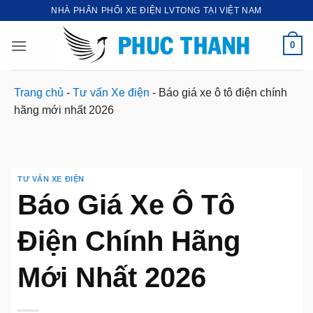
Bỏ
NHÀ PHÂN PHỐI XE ĐIỆN LVTONG TẠI VIỆT NAM
qua
nội
0
dung
Trang chủ
-
Tư vấn Xe điện
-
Báo giá xe ô tô điện chính
hãng mới nhất 2026
TƯ VẤN XE ĐIỆN
Báo Giá Xe Ô Tô
Điện Chính Hãng
Mới Nhất 2026