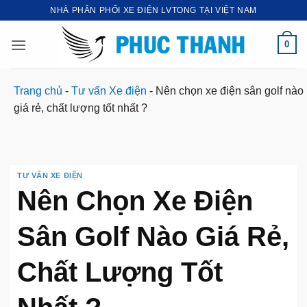
Bỏ
NHÀ PHÂN PHỐI XE ĐIỆN LVTONG TẠI VIỆT NAM
qua
nội
0
dung
Trang chủ
-
Tư vấn Xe điện
-
Nên chọn xe điện sân golf nào
giá rẻ, chất lượng tốt nhất ?
TƯ VẤN XE ĐIỆN
Nên Chọn Xe Điện
Sân Golf Nào Giá Rẻ,
Chất Lượng Tốt