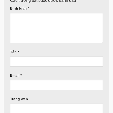
Các trường bắt buộc được đánh dấu
*
Bình luận
*
Tên
*
Email
*
Trang web