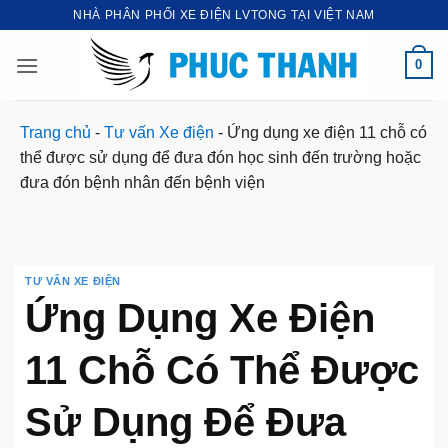
Bỏ
NHÀ PHÂN PHỐI XE ĐIỆN LVTONG TẠI VIỆT NAM
qua
nội
0
dung
Trang chủ
-
Tư vấn Xe điện
-
Ứng dụng xe điện 11 chỗ có
thể được sử dụng để đưa đón học sinh đến trường hoặc
đưa đón bệnh nhân đến bệnh viện
TƯ VẤN XE ĐIỆN
Ứng Dụng Xe Điện
11 Chỗ Có Thể Được
Sử Dụng Để Đưa