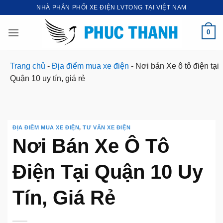
Bỏ
NHÀ PHÂN PHỐI XE ĐIỆN LVTONG TẠI VIỆT NAM
qua
nội
0
dung
Trang chủ
-
Địa điểm mua xe điện
-
Nơi bán Xe ô tô điện tại
Quận 10 uy tín, giá rẻ
ĐỊA ĐIỂM MUA XE ĐIỆN
,
TƯ VẤN XE ĐIỆN
Nơi Bán Xe Ô Tô
Điện Tại Quận 10 Uy
Tín, Giá Rẻ